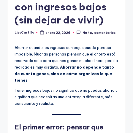
n
con ingresos bajos
plazo.
c
(sin dejar de vivir)
i
e
LissCastillo
enero 22, 2026
No hay comentarios
Publicado
por
r
Ahorrar cuando los ingresos son bajos puede parecer
o
imposible. Muchas personas piensan que el ahorro está
s
reservado solo para quienes ganan mucho dinero, pero la
realidad es muy distinta.
Ahorrar no depende tanto
de cuánto ganas, sino de cómo organizas lo que
tienes
.
Tener ingresos bajos no significa que no puedas ahorrar;
significa que necesitas una estrategia diferente, más
consciente y realista.
El primer error: pensar que