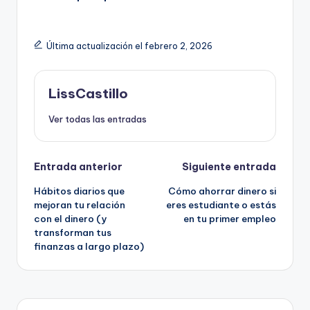
Última actualización el febrero 2, 2026
LissCastillo
Ver todas las entradas
Navegación
Entrada anterior
Siguiente entrada
Hábitos diarios que
Cómo ahorrar dinero si
de
mejoran tu relación
eres estudiante o estás
con el dinero (y
en tu primer empleo
entradas
transforman tus
finanzas a largo plazo)