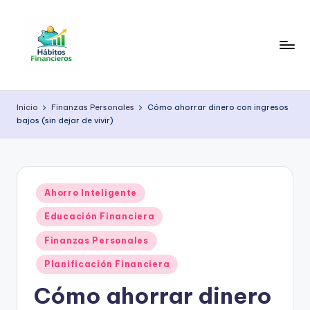
Saltar
al
contenido
H
Educación
financiera
á
Inicio
Finanzas Personales
Cómo ahorrar dinero con ingresos
práctica
bajos (sin dejar de vivir)
b
para
organizar
it
tu
o
dinero,
Publicado
s
Ahorro Inteligente
ahorrar
en
mejor
F
Educación Financiera
y
i
Finanzas Personales
construir
estabilidad
n
Planificación Financiera
económica
a
Cómo ahorrar dinero
a
largo