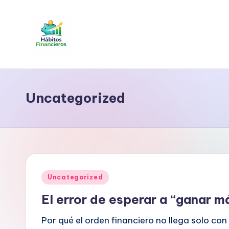
Saltar
al
contenido
H
Educación
financiera
á
práctica
Uncategorized
b
para
organizar
it
tu
o
dinero,
ahorrar
s
Publicado
Uncategorized
mejor
F
en
y
El error de esperar a “ganar 
i
construir
Por qué el orden financiero no llega solo c
estabilidad