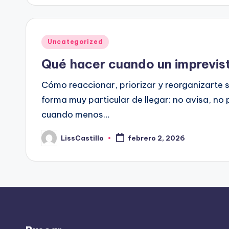
Publicado
Uncategorized
en
Qué hacer cuando un imprevist
Cómo reaccionar, priorizar y reorganizarte s
forma muy particular de llegar: no avisa, n
cuando menos…
LissCastillo
febrero 2, 2026
Publicado
por