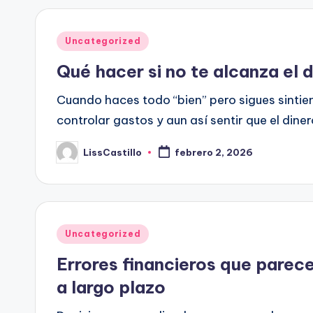
Publicado
Uncategorized
en
Qué hacer si no te alcanza el
Cuando haces todo “bien” pero sigues sinti
controlar gastos y aun así sentir que el din
LissCastillo
febrero 2, 2026
Publicado
por
Publicado
Uncategorized
en
Errores financieros que pare
a largo plazo