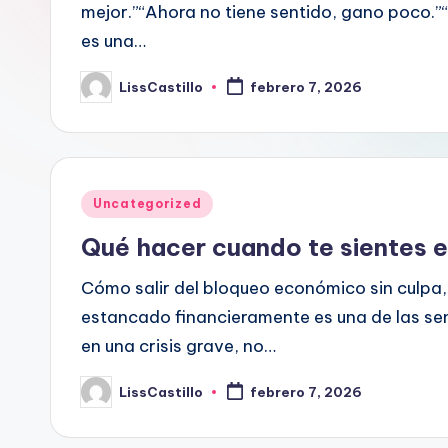
n
mejor.”“Ahora no tiene sentido, gano poco.
económica
es una…
a
a
largo
LissCastillo
febrero 7, 2026
n
Publicado
por
plazo.
c
i
Publicado
Uncategorized
e
en
Qué hacer cuando te sientes 
r
Cómo salir del bloqueo económico sin culpa, 
o
estancado financieramente es una de las sen
s
en una crisis grave, no…
LissCastillo
febrero 7, 2026
Publicado
por