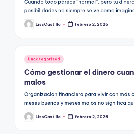
Cuando todo parece “normal”, pero tu dinero
posibilidades no siempre se ve como imagina
LissCastillo
febrero 2, 2026
Publicado
por
Publicado
Uncategorized
en
Cómo gestionar el dinero cua
malos
Organización financiera para vivir con más 
meses buenos y meses malos no significa qu
LissCastillo
febrero 2, 2026
Publicado
por