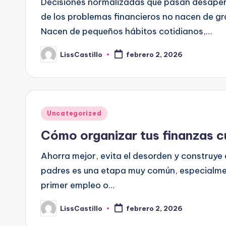
Decisiones normalizadas que pasan desaper
de los problemas financieros no nacen de gra
Nacen de pequeños hábitos cotidianos,…
LissCastillo
febrero 2, 2026
Publicado
por
Publicado
Uncategorized
en
Cómo organizar tus finanzas c
Ahorra mejor, evita el desorden y construye 
padres es una etapa muy común, especialmen
primer empleo o…
LissCastillo
febrero 2, 2026
Publicado
por