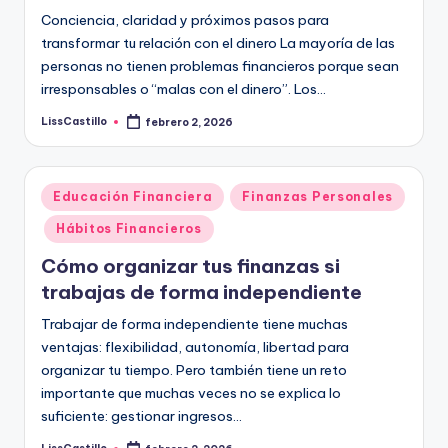
n
plazo.
Conciencia, claridad y próximos pasos para
c
transformar tu relación con el dinero La mayoría de las
i
personas no tienen problemas financieros porque sean
irresponsables o “malas con el dinero”. Los…
e
LissCastillo
febrero 2, 2026
Publicado
r
por
o
Publicado
s
Educación Financiera
Finanzas Personales
en
Hábitos Financieros
Cómo organizar tus finanzas si
trabajas de forma independiente
Trabajar de forma independiente tiene muchas
ventajas: flexibilidad, autonomía, libertad para
organizar tu tiempo. Pero también tiene un reto
importante que muchas veces no se explica lo
suficiente: gestionar ingresos…