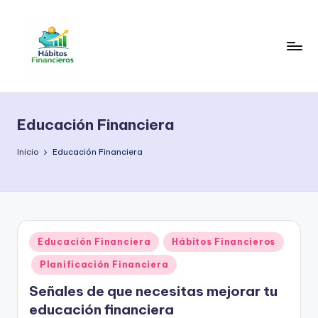
Saltar
al
contenido
H
Educación
financiera
á
práctica
Educación Financiera
b
para
organizar
it
Inicio
Educación Financiera
tu
o
dinero,
s
ahorrar
mejor
F
y
Publicado
Educación Financiera
Hábitos Financieros
i
construir
en
estabilidad
Planificación Financiera
n
económica
Señales de que necesitas mejorar tu
a
a
educación financiera
largo