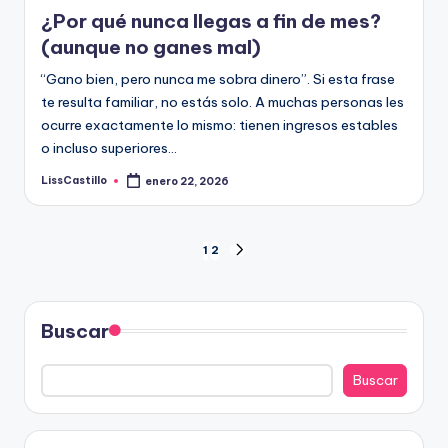
¿Por qué nunca llegas a fin de mes?
(aunque no ganes mal)
“Gano bien, pero nunca me sobra dinero”. Si esta frase
te resulta familiar, no estás solo. A muchas personas les
ocurre exactamente lo mismo: tienen ingresos estables
o incluso superiores…
LissCastillo
enero 22, 2026
Publicado
por
Paginación
1
2
SIGUIENTE
PÁGINA
de
entradas
Buscar
Buscar