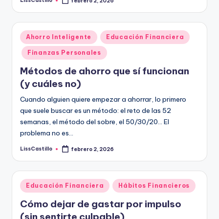
LissCastillo
febrero 2, 2026
Publicado
por
Publicado
Ahorro Inteligente
Educación Financiera
en
Finanzas Personales
Métodos de ahorro que sí funcionan
(y cuáles no)
Cuando alguien quiere empezar a ahorrar, lo primero
que suele buscar es un método: el reto de las 52
semanas, el método del sobre, el 50/30/20… El
problema no es…
LissCastillo
febrero 2, 2026
Publicado
por
Publicado
Educación Financiera
Hábitos Financieros
en
Cómo dejar de gastar por impulso
(sin sentirte culpable)