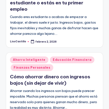
estudiante o estás en tu primer
empleo
Cuando eres estudiante o acabas de empezar a
trabajar, el dinero suele ir justo. Ingresos bajos, gastos
fijos inevitables y muchas ganas de disfrutar hacen que
ahorrar parezca algo lejano.…
LissCastillo
febrero 2, 2026
Publicado
por
Publicado
Ahorro Inteligente
Educación Financiera
en
Finanzas Personales
Cómo ahorrar dinero con ingresos
bajos (sin dejar de vivir)
Ahorrar cuando los ingresos son bajos puede parecer
imposible. Muchas personas piensan que el ahorro está
reservado solo para quienes ganan mucho dinero, pero
la realidad es muy distinta. Ahorrar…