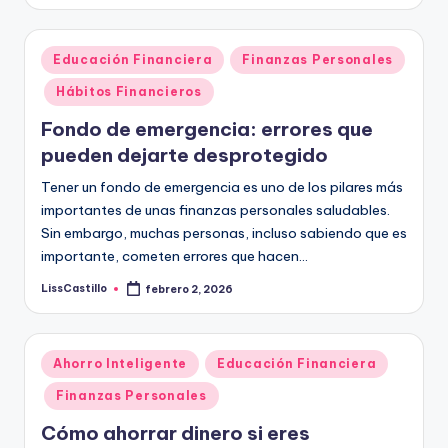
por
Publicado
Educación Financiera
Finanzas Personales
en
Hábitos Financieros
Fondo de emergencia: errores que
pueden dejarte desprotegido
Tener un fondo de emergencia es uno de los pilares más
importantes de unas finanzas personales saludables.
Sin embargo, muchas personas, incluso sabiendo que es
importante, cometen errores que hacen…
LissCastillo
febrero 2, 2026
Publicado
por
Publicado
Ahorro Inteligente
Educación Financiera
en
Finanzas Personales
Cómo ahorrar dinero si eres