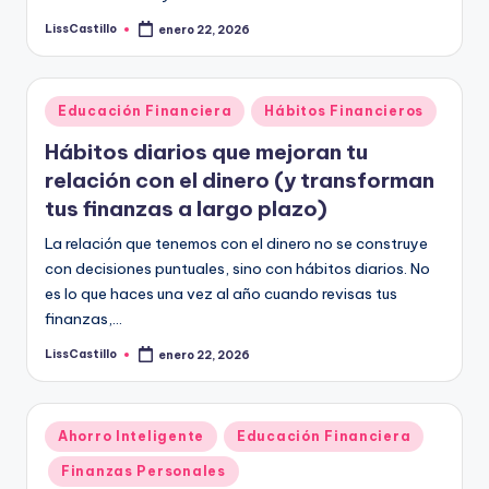
LissCastillo
enero 22, 2026
Publicado
por
Publicado
Educación Financiera
Hábitos Financieros
en
Hábitos diarios que mejoran tu
relación con el dinero (y transforman
tus finanzas a largo plazo)
La relación que tenemos con el dinero no se construye
con decisiones puntuales, sino con hábitos diarios. No
es lo que haces una vez al año cuando revisas tus
finanzas,…
LissCastillo
enero 22, 2026
Publicado
por
Publicado
Ahorro Inteligente
Educación Financiera
en
Finanzas Personales