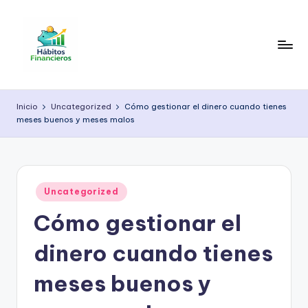
Saltar
al
contenido
H
Educación
financiera
á
Inicio
Uncategorized
Cómo gestionar el dinero cuando tienes
práctica
meses buenos y meses malos
b
para
organizar
it
tu
o
dinero,
Publicado
s
Uncategorized
ahorrar
en
mejor
Cómo gestionar el
F
y
i
construir
dinero cuando tienes
estabilidad
n
económica
meses buenos y
a
a
largo