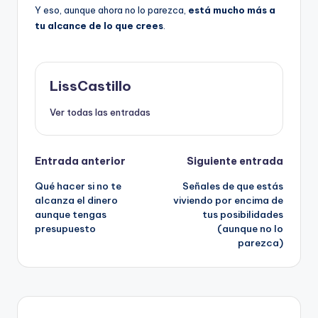
Y eso, aunque ahora no lo parezca,
está mucho más a
tu alcance de lo que crees
.
LissCastillo
Ver todas las entradas
Navegación
Entrada anterior
Siguiente entrada
Qué hacer si no te
Señales de que estás
de
alcanza el dinero
viviendo por encima de
aunque tengas
tus posibilidades
entradas
presupuesto
(aunque no lo
parezca)