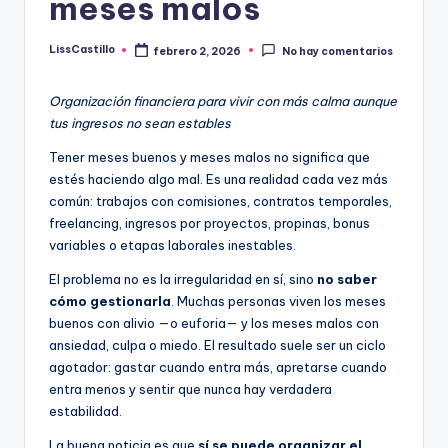
meses malos
n
plazo.
c
LissCastillo
febrero 2, 2026
No hay comentarios
Publicado
i
por
e
Organización financiera para vivir con más calma aunque
tus ingresos no sean estables
r
Tener meses buenos y meses malos no significa que
o
estés haciendo algo mal. Es una realidad cada vez más
s
común: trabajos con comisiones, contratos temporales,
freelancing, ingresos por proyectos, propinas, bonus
variables o etapas laborales inestables.
El problema no es la irregularidad en sí, sino
no saber
cómo gestionarla
. Muchas personas viven los meses
buenos con alivio —o euforia— y los meses malos con
ansiedad, culpa o miedo. El resultado suele ser un ciclo
agotador: gastar cuando entra más, apretarse cuando
entra menos y sentir que nunca hay verdadera
estabilidad.
La buena noticia es que
sí se puede organizar el