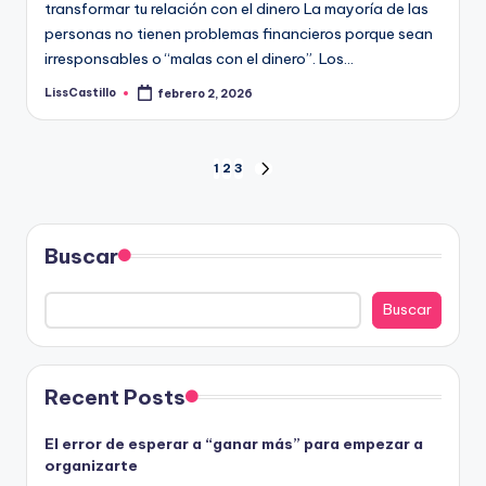
transformar tu relación con el dinero La mayoría de las
personas no tienen problemas financieros porque sean
irresponsables o “malas con el dinero”. Los…
LissCastillo
febrero 2, 2026
Publicado
por
Paginación
1
2
3
SIGUIENTE
PÁGINA
de
entradas
Buscar
Buscar
Recent Posts
El error de esperar a “ganar más” para empezar a
organizarte