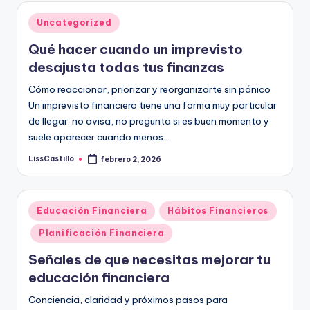
Publicado
Uncategorized
en
Qué hacer cuando un imprevisto
desajusta todas tus finanzas
Cómo reaccionar, priorizar y reorganizarte sin pánico
Un imprevisto financiero tiene una forma muy particular
de llegar: no avisa, no pregunta si es buen momento y
suele aparecer cuando menos…
LissCastillo
febrero 2, 2026
Publicado
por
Publicado
Educación Financiera
Hábitos Financieros
en
Planificación Financiera
Señales de que necesitas mejorar tu
educación financiera
Conciencia, claridad y próximos pasos para