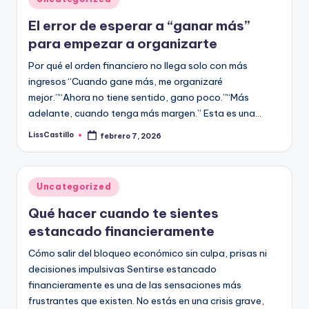
n
plazo.
en
c
El error de esperar a “ganar más”
para empezar a organizarte
i
Por qué el orden financiero no llega solo con más
e
ingresos “Cuando gane más, me organizaré
r
mejor.”“Ahora no tiene sentido, gano poco.”“Más
o
adelante, cuando tenga más margen.” Esta es una…
s
LissCastillo
febrero 7, 2026
Publicado
por
Publicado
Uncategorized
en
Qué hacer cuando te sientes
estancado financieramente
Cómo salir del bloqueo económico sin culpa, prisas ni
decisiones impulsivas Sentirse estancado
financieramente es una de las sensaciones más
frustrantes que existen. No estás en una crisis grave,