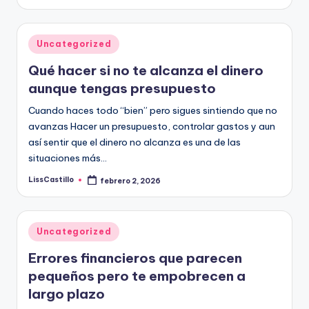
por
Publicado
Uncategorized
en
Qué hacer si no te alcanza el dinero
aunque tengas presupuesto
Cuando haces todo “bien” pero sigues sintiendo que no
avanzas Hacer un presupuesto, controlar gastos y aun
así sentir que el dinero no alcanza es una de las
situaciones más…
LissCastillo
febrero 2, 2026
Publicado
por
Publicado
Uncategorized
en
Errores financieros que parecen
pequeños pero te empobrecen a
largo plazo