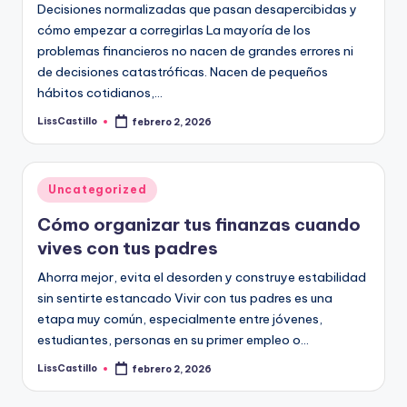
Decisiones normalizadas que pasan desapercibidas y
cómo empezar a corregirlas La mayoría de los
problemas financieros no nacen de grandes errores ni
de decisiones catastróficas. Nacen de pequeños
hábitos cotidianos,…
LissCastillo
febrero 2, 2026
Publicado
por
Publicado
Uncategorized
en
Cómo organizar tus finanzas cuando
vives con tus padres
Ahorra mejor, evita el desorden y construye estabilidad
sin sentirte estancado Vivir con tus padres es una
etapa muy común, especialmente entre jóvenes,
estudiantes, personas en su primer empleo o…
LissCastillo
febrero 2, 2026
Publicado
por