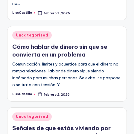
no…
LissCastillo
febrero 7, 2026
Publicado
por
Publicado
Uncategorized
en
Cómo hablar de dinero sin que se
convierta en un problema
Comunicación, límites y acuerdos para que el dinero no
rompa relaciones Hablar de dinero sigue siendo
incómodo para muchas personas. Se evita, se pospone
o se trata con tensión. Y…
LissCastillo
febrero 2, 2026
Publicado
por
Publicado
Uncategorized
en
Señales de que estás viviendo por